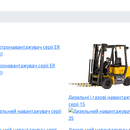
ронавантажувач серії ER
t)
Дизельні і газові навантаж
серії 1S
ьний навантажувач серії
Дизельний навантажувач с