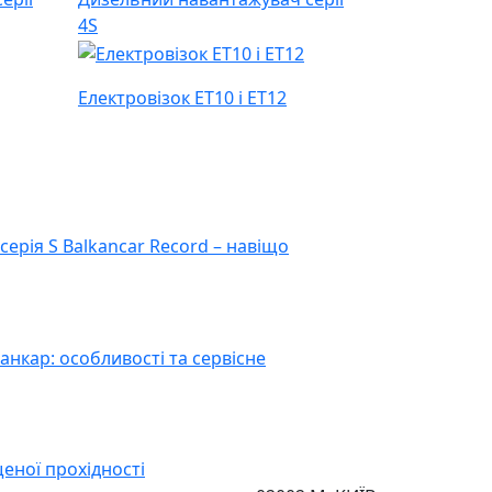
4S
Електровізок ET10 і ET12
ерія S Balkancar Record – навіщо
нкар: особливості та сервісне
еної прохідності