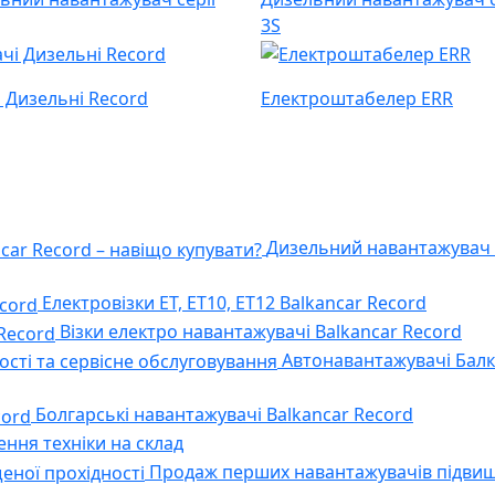
3S
і Дизельні Record
Електроштабелер ERR
Дизельний навантажувач с
Електровізки ЕТ, ET10, ET12 Balkancar Record
Візки електро навантажувачі Balkancar Record
Автонавантажувачі Балка
Болгарські навантажувачі Balkancar Record
ння техніки на склад
Продаж перших навантажувачів підвищ