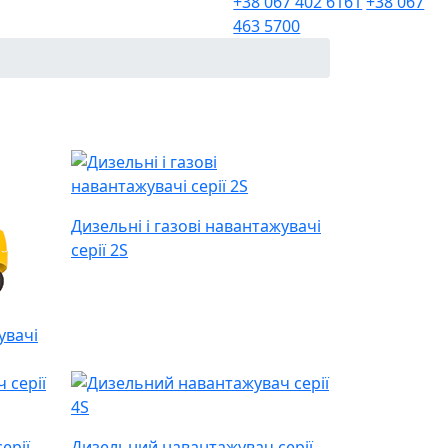
+38 067 402 6161
+38 067
463 5700
Дизельні і газові навантажувачі
серії 2S
увачі
ерії
Дизельний навантажувач серії