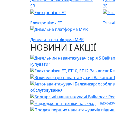
SR
2E
Електровізок ET
Тягач
Дизельна платформа MPR
НОВИНИ І АКЦІЇ
купувати?
обслуговування
Надходже