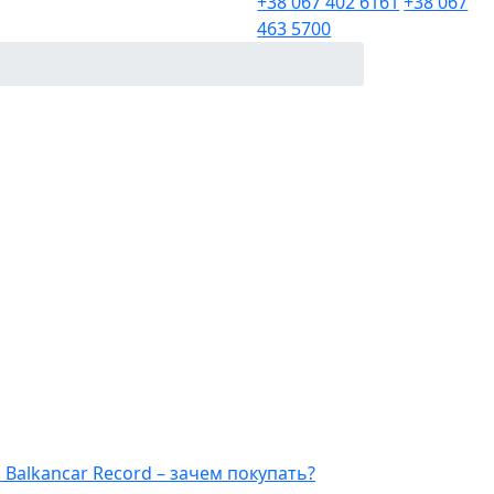
+38 067 402 6161
+38 067
463 5700
Balkancar Record – зачем покупать?