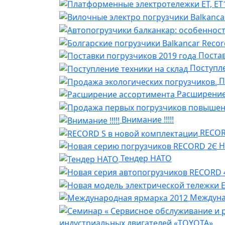
Постав
Поступле
П
Расширение
Внимание !!!!!
RECOR
Н
Тендер НАТО
Междуна
индустриальных двигателей «TOYOTA»