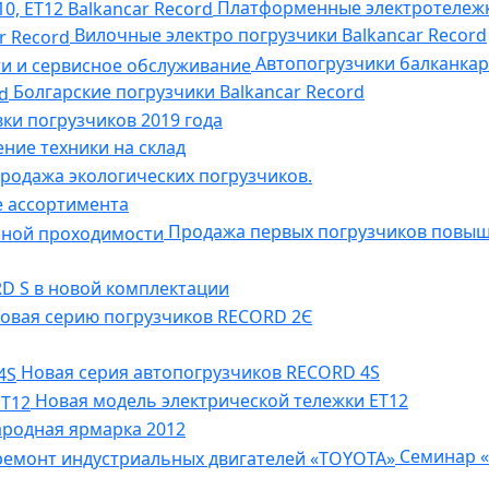
Платформенные электротележки 
Вилочные электро погрузчики Balkancar Record
Автопогрузчики балканкар
Болгарские погрузчики Balkancar Record
ки погрузчиков 2019 года
ние техники на склад
родажа экологических погрузчиков.
 ассортимента
Продажа первых погрузчиков повы
D S в новой комплектации
овая серию погрузчиков RECORD 2Є
Новая серия автопогрузчиков RECORD 4S
Новая модель электрической тележки ET12
родная ярмарка 2012
Семинар «